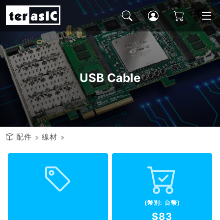
USB Cable
配件
線材
(幣別: 台幣)
$83